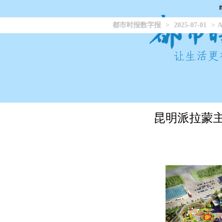
都市时报数字报
>
2025-07-01
>
A
昆明派拉蒙
发