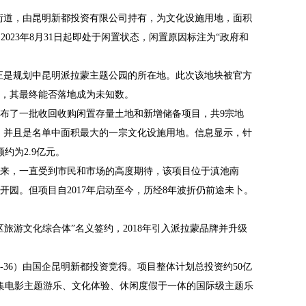
龙街道，由昆明新都投资有限公司持有，为文化设施用地，面积
地块自2023年8月31日起即处于闲置状态，闲置原因标注为“政府和
块正是规划中昆明派拉蒙主题公园的所在地。此次该地块被官方
，其最终能否落地成为未知数。
布了一批收回收购闲置存量土地和新增储备项目，共9宗地
然在列，并且是名单中面积最大的一宗文化设施用地。信息显示，针
约为2.9亿元。
，一直受到市民和市场的高度期待，该项目位于滇池南
年开园。但项目自2017年启动至今，历经8年波折仍前途未卜。
游文化综合体”名义签约，2018年引入派拉蒙品牌并升级
3-36）由国企昆明新都投资竞得。项目整体计划总投资约50亿
个集电影主题游乐、文化体验、休闲度假于一体的国际级主题乐