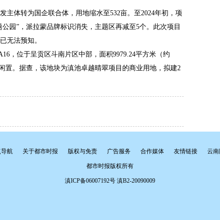
主体转为国企联合体，用地缩水至532亩。至2024年初，项
题公园”，派拉蒙品牌标识消失，主题区再减至5个。此次项目
已无法预知。
A16，位于呈贡区斗南片区中部，面积9979.24平方米（约
企业原因闲置。据查，该地块为滇池卓越晴翠项目的商业用地，拟建2
点导航
关于都市时报
版权与免责
广告服务
合作媒体
友情链接
云南
都市时报版权所有
滇ICP备06007192号 滇B2-20090009